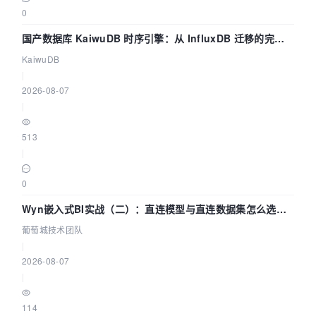
0
国产数据库 KaiwuDB 时序引擎：从 InfluxDB 迁移的完整
技术路径
KaiwuDB
|
2026-08-07
|
513
|
0
Wyn嵌入式BI实战（二）：直连模型与直连数据集怎么选，
参数为什么不生效？| 葡萄城技术团队
葡萄城技术团队
|
2026-08-07
|
114