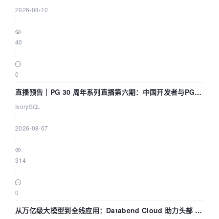
2026-08-10
|
40
|
0
直播预告｜PG 30 周年系列直播第六期：中国开发者与PG内
核——我们改得动吗？我们贡献了什么？
IvorySQL
|
2026-08-07
|
314
|
0
从万亿级大模型到全线应用：Databend Cloud 助力头部 AI