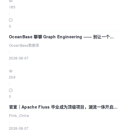
185
|
0
OceanBase 聊聊 Graph Engineering —— 别让一个
Agent 既当运动员又
OceanBase数据库
|
2026-08-07
|
259
|
0
官宣｜Apache Fluss 毕业成为顶级项目，湖流一体开启
Agentic Lake 全面实时化时代
Flink_China
|
2026-08-07