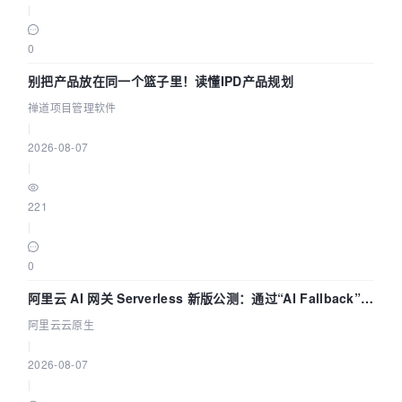
|
0
别把产品放在同一个篮子里！读懂IPD产品规划
禅道项目管理软件
|
2026-08-07
|
221
|
0
阿里云 AI 网关 Serverless 新版公测：通过“AI Fallback”与
拓扑可视化构建 AI 流量治理底座
阿里云云原生
|
2026-08-07
|