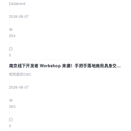
企业构建全链路 Trace 数据管道
Databend
|
2026-08-07
|
254
|
0
南京线下开发者 Workshop 来袭！手把手落地商用具身交互
智能 Agent 应用
哈哈欧尼OSC
|
2026-08-07
|
363
|
0