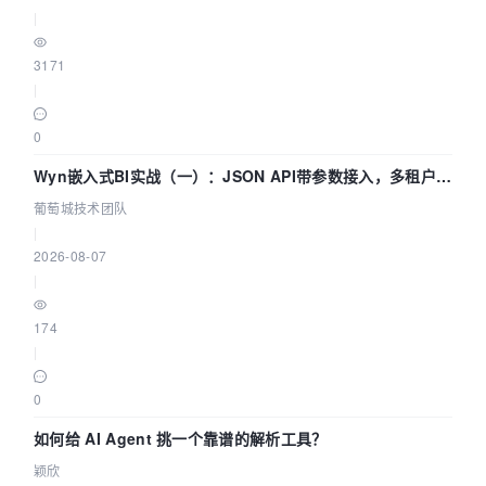
|
3171
|
0
Wyn嵌入式BI实战（一）：JSON API带参数接入，多租户数
据源配置指南 | 葡萄城技术团队
葡萄城技术团队
|
2026-08-07
|
174
|
0
如何给 AI Agent 挑一个靠谱的解析工具？
颖欣