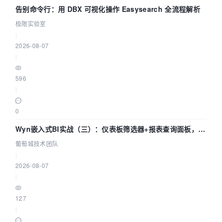
告别命令行：用 DBX 可视化操作 Easysearch 全流程解析
极限实验室
|
2026-08-07
|
596
|
0
Wyn嵌入式BI实战（三）：仪表板筛选器+报表查询面板，参
数联动全闭环
葡萄城技术团队
|
2026-08-07
|
127
|