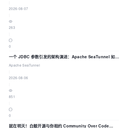
|
2026-08-07
|
263
|
0
一个 JDBC 参数引发的架构演进：Apache SeaTunnel 如何
解决数据同步中的“定时 Flush”难题
Apache SeaTunnel
|
2026-08-06
|
851
|
0
就在明天！白鲸开源与你相约 Community Over Code