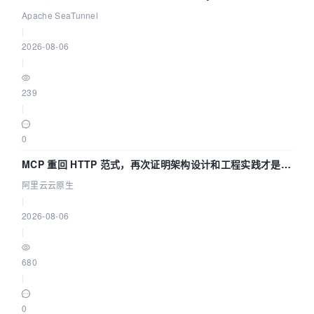
Asia 2026 主题演讲！
Apache SeaTunnel
|
2026-08-06
|
239
|
0
MCP 重回 HTTP 范式，再次证明架构设计和工程实践才是稀
缺资源
阿里云云原生
|
2026-08-06
|
680
|
0