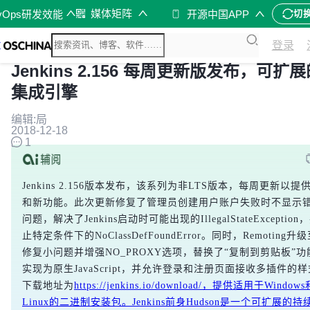
媒体矩阵
vOps研发效能
开源中国APP
切
登录
Jenkins 2.156 每周更新版发布，可扩
集成引擎
编辑:局
2018-12-18
1
Jenkins 2.156版本发布，该系列为非LTS版本，每周更新以
和新功能。此次更新修复了管理员创建用户账户失败时不显示
问题，解决了Jenkins启动时可能出现的IllegalStateExceptio
止特定条件下的NoClassDefFoundError。同时，Remoting升级
修复小问题并增强NO_PROXY选项，替换了“复制到剪贴板”功能的
实现为原生JavaScript，并允许登录和注册页面接收多插件的
下载地址为
https://jenkins.io/download/，提供适用于Windo
Linux的二进制安装包。Jenkins前身Hudson是一个可扩展的