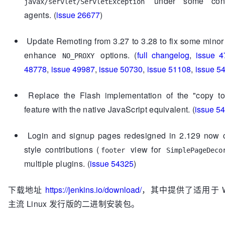
under some cond
javax/servlet/ServletException
agents. (
issue 26677
)
Update Remoting from 3.27 to 3.28 to fix some minor
enhance
options. (
full changelog
,
issue 4
NO_PROXY
48778
,
issue 49987
,
issue 50730
,
issue 51108
,
issue 5
Replace the Flash implementation of the "copy to
feature with the native JavaScript equivalent. (
issue 5
Login and signup pages redesigned in 2.129 now 
style contributions (
view for
footer
SimplePageDeco
multiple plugins. (
issue 54325
)
下载地址
https://jenkins.io/download/
，其中提供了适用于 Wi
主流 Linux 发行版的二进制安装包。