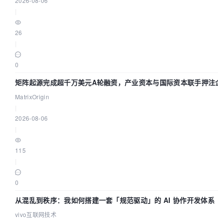
2026-08-06
|
26
|
0
矩阵起源完成超千万美元A轮融资，产业资本与国际资本联手押注企
础设施赛道
MatrixOrigin
|
2026-08-06
|
115
|
0
从混乱到秩序：我如何搭建一套「规范驱动」的 AI 协作开发体系
vivo互联网技术