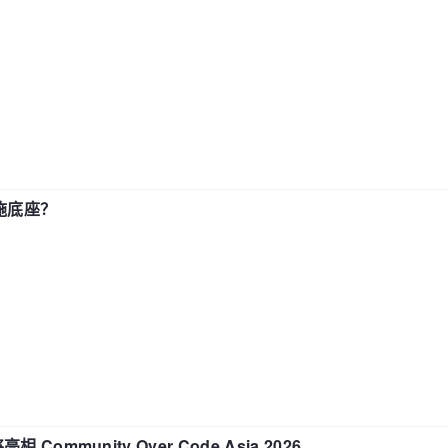
施底座？
相 Community Over Code Asia 2026