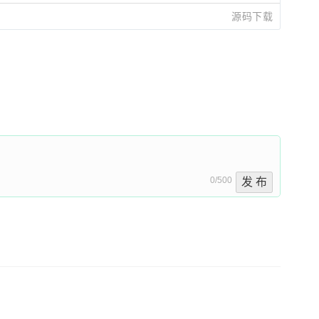
源码下载
0/500
发 布