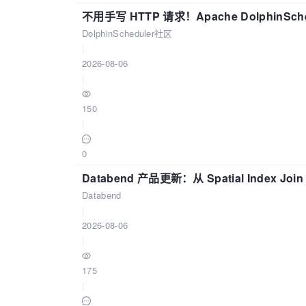
不用手写 HTTP 请求！Apache DolphinSch
DolphinScheduler社区
|
2026-08-06
|
150
|
0
Databend 产品更新：从 Spatial Index Joi
Databend
|
2026-08-06
|
175
|