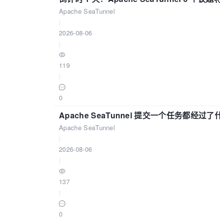
Apache SeaTunnel
|
2026-08-06
|
119
|
0
Apache SeaTunnel 提交一个任务都经过
Apache SeaTunnel
|
2026-08-06
|
137
|
0