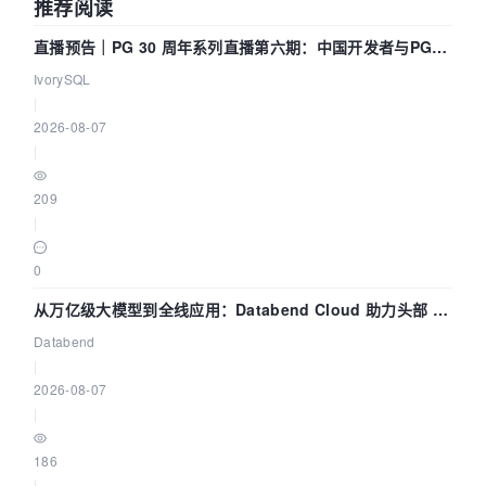
推荐阅读
直播预告｜PG 30 周年系列直播第六期：中国开发者与PG内
核——我们改得动吗？我们贡献了什么？
IvorySQL
|
2026-08-07
|
209
|
0
从万亿级大模型到全线应用：Databend Cloud 助力头部 AI
企业构建全链路 Trace 数据管道
Databend
|
2026-08-07
|
186
|