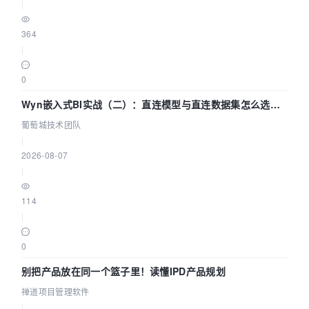
|
364
|
0
Wyn嵌入式BI实战（二）：直连模型与直连数据集怎么选，
参数为什么不生效？| 葡萄城技术团队
葡萄城技术团队
|
2026-08-07
|
114
|
0
别把产品放在同一个篮子里！读懂IPD产品规划
禅道项目管理软件
|