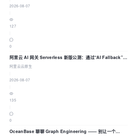
2026-08-07
|
127
|
0
阿里云 AI 网关 Serverless 新版公测：通过“AI Fallback”与
拓扑可视化构建 AI 流量治理底座
阿里云云原生
|
2026-08-07
|
135
|
0
OceanBase 聊聊 Graph Engineering —— 别让一个