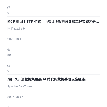
|
0
MCP 重回 HTTP 范式，再次证明架构设计和工程实践才是稀
缺资源
阿里云云原生
|
2026-08-06
|
591
|
0
为什么开源数据集成是 AI 时代的数据基础设施底座？
Apache SeaTunnel
|
2026-08-06
|