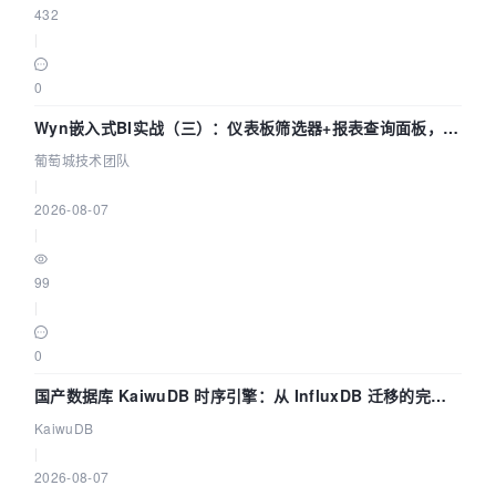
432
|
0
Wyn嵌入式BI实战（三）：仪表板筛选器+报表查询面板，参
数联动全闭环
葡萄城技术团队
|
2026-08-07
|
99
|
0
国产数据库 KaiwuDB 时序引擎：从 InfluxDB 迁移的完整
技术路径
KaiwuDB
|
2026-08-07