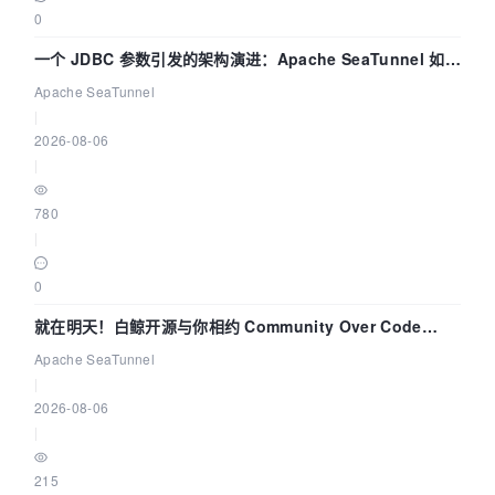
0
一个 JDBC 参数引发的架构演进：Apache SeaTunnel 如何
解决数据同步中的“定时 Flush”难题
Apache SeaTunnel
|
2026-08-06
|
780
|
0
就在明天！白鲸开源与你相约 Community Over Code
Asia 2026 主题演讲！
Apache SeaTunnel
|
2026-08-06
|
215