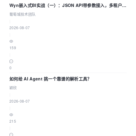
Wyn嵌入式BI实战（一）：JSON API带参数接入，多租户数
据源配置指南 | 葡萄城技术团队
葡萄城技术团队
|
2026-08-07
|
159
|
0
如何给 AI Agent 挑一个靠谱的解析工具？
颖欣
|
2026-08-07
|
215
|