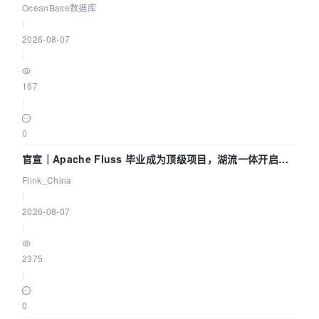
Agent 既当运动员又
OceanBase数据库
|
2026-08-07
|
167
|
0
官宣｜Apache Fluss 毕业成为顶级项目，湖流一体开启
Agentic Lake 全面实时化时代
Flink_China
|
2026-08-07
|
2375
|
0