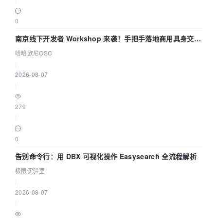
0
南京线下开发者 Workshop 来袭！手把手落地商用具身交互
智能 Agent 应用
哈哈欧尼OSC
|
2026-08-07
|
279
|
0
告别命令行：用 DBX 可视化操作 Easysearch 全流程解析
极限实验室
|
2026-08-07
|