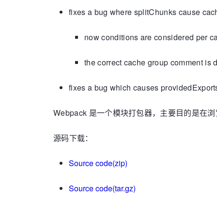
fixes a bug where splitChunks cause ca
now conditions are considered per 
the correct cache group comment is d
fixes a bug which causes providedExport
Webpack 是一个模块打包器，主要目的是在浏览器
源码下载：
Source code(zip)
Source code(tar.gz)