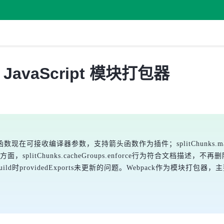
布，JavaScript 模块打包器
数现在可接收编译器参数，支持箭头函数作为插件；splitChunks.maxSi
，splitChunks.cacheGroups.enforce行为符合文档描述，不再
ld时providedExports未更新的问题。Webpack作为模块打包器，主