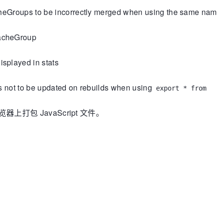
cheGroups to be incorrectly merged when using the same na
cacheGroup
isplayed in stats
s not to be updated on rebuilds when using
export * from
上打包 JavaScript 文件。