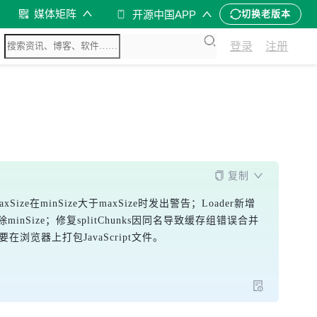
媒体矩阵
开源中国APP
切换老版本
登录
注册
复制
ze在minSize大于maxSize时发出警告；Loader新增
删除minSize；修复splitChunks因同名导致缓存组错误合并
要在浏览器上打包JavaScript文件。