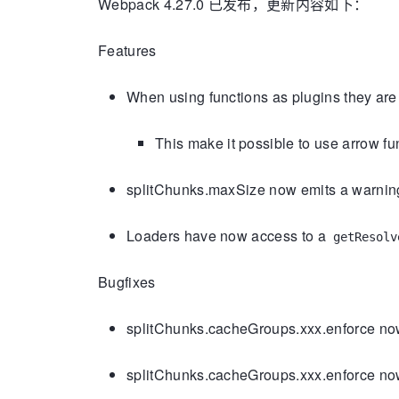
Webpack 4.27.0 已发布，更新内容如下：
Features
When using functions as plugins they are
This make it possible to use arrow fu
splitChunks.maxSize now emits a warni
Loaders have now access to a
getResolv
Bugfixes
splitChunks.cacheGroups.xxx.enforce no
splitChunks.cacheGroups.xxx.enforce now