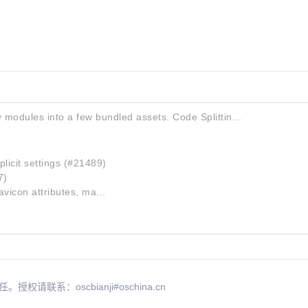
 modules into a few bundled assets. Code Splittin...
licit settings (#21489)
7)
avicon attributes, ma...
系：oscbianji#oschina.cn