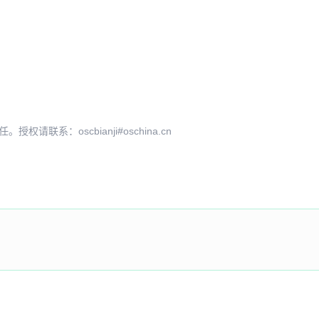
系：oscbianji#oschina.cn