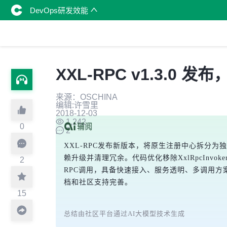
DevOps研发效能
XXL-RPC v1.3.0
来源：OSCHINA
编辑:许雪里
2018-12-03
1,242
0
2
XXL-RPC发布新版本，将原生注册中心拆分为独立项目"xxl
赖升级并清理冗余。代码优化移除XxlRpcInvok
2
RPC调用，具备快速接入、服务透明、多调用方
档和社区支持完善。
15
总结由社区平台通过AI大模型技术生成