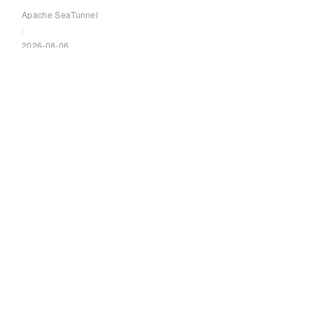
alexyangbjb
k k
2018-12-02 11:58:21
回复 0
点赞 0
推荐阅读
一个 JDBC 参数引发的架构演进：Apache SeaTunnel 如何解
Apache SeaTunnel
|