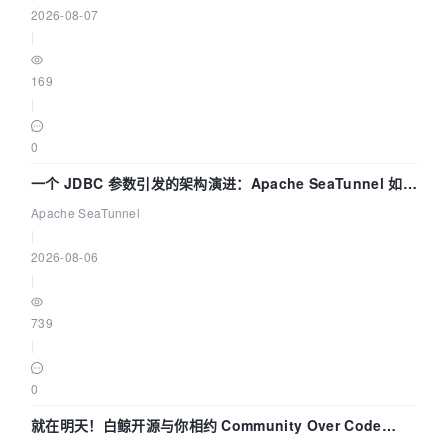
2026-08-07
|
169
|
0
一个 JDBC 参数引发的架构演进：Apache SeaTunnel 如何
解决数据同步中的“定时 Flush”难题
Apache SeaTunnel
|
2026-08-06
|
739
|
0
就在明天！白鲸开源与你相约 Community Over Code