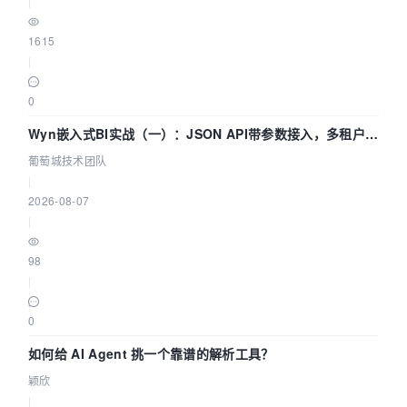
|
1615
|
0
Wyn嵌入式BI实战（一）：JSON API带参数接入，多租户数
据源配置指南 | 葡萄城技术团队
葡萄城技术团队
|
2026-08-07
|
98
|
0
如何给 AI Agent 挑一个靠谱的解析工具？
颖欣
|