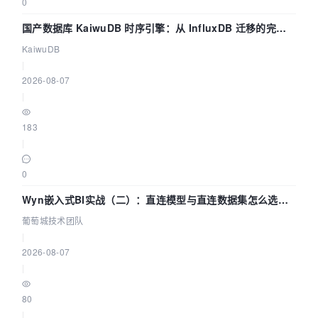
0
国产数据库 KaiwuDB 时序引擎：从 InfluxDB 迁移的完整
技术路径
KaiwuDB
|
2026-08-07
|
183
|
0
Wyn嵌入式BI实战（二）：直连模型与直连数据集怎么选，
参数为什么不生效？| 葡萄城技术团队
葡萄城技术团队
|
2026-08-07
|
80
|