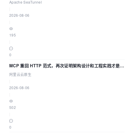
Asia 2026 主题演讲！
Apache SeaTunnel
|
2026-08-06
|
195
|
0
MCP 重回 HTTP 范式，再次证明架构设计和工程实践才是稀
缺资源
阿里云云原生
|
2026-08-06
|
502
|
0