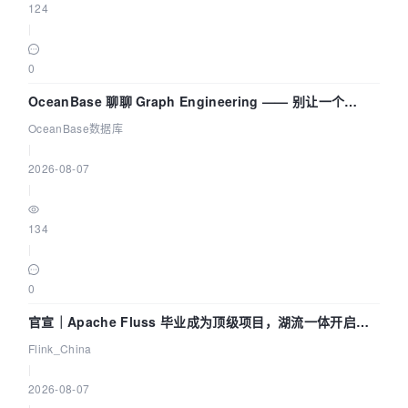
124
|
0
OceanBase 聊聊 Graph Engineering —— 别让一个
Agent 既当运动员又
OceanBase数据库
|
2026-08-07
|
134
|
0
官宣｜Apache Fluss 毕业成为顶级项目，湖流一体开启
Agentic Lake 全面实时化时代
Flink_China
|
2026-08-07