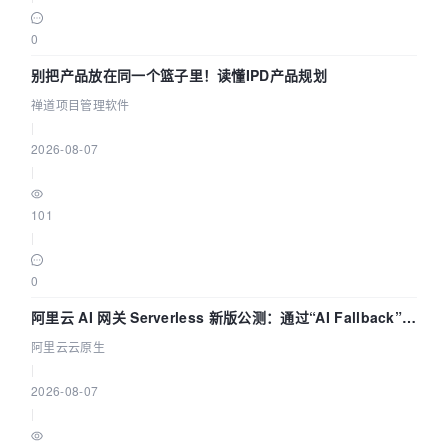
0
别把产品放在同一个篮子里！读懂IPD产品规划
禅道项目管理软件
|
2026-08-07
|
101
|
0
阿里云 AI 网关 Serverless 新版公测：通过“AI Fallback”与
拓扑可视化构建 AI 流量治理底座
阿里云云原生
|
2026-08-07
|