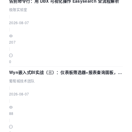
告别命令行：用 DBX 可视化操作 Easysearch 全流程解析
极限实验室
|
2026-08-07
|
207
|
0
Wyn嵌入式BI实战（三）：仪表板筛选器+报表查询面板，参
数联动全闭环
葡萄城技术团队
|
2026-08-07
|
88
|