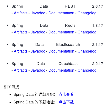
Spring Data REST 2.6.17
-
Artifacts
-
Javadoc
-
Documentation
-
Changelog
Spring Data Redis 1.8.17
-
Artifacts
-
Javadoc
-
Documentation
-
Changelog
Spring Data Elasticsearch 2.1.17
-
Artifacts
-
Javadoc
-
Documentation
-
Changelog
Spring Data Couchbase 2.2.17
-
Artifacts
-
Javadoc
-
Documentation
-
Changelog
相关链接
Spring Data
的详细介绍：
点击查看
Spring Data
的下载地址：
点击下载