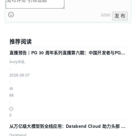
0/500
发 布
推荐阅读
直播预告｜PG 30 周年系列直播第六期：中国开发者与PG内
核——我们改得动吗？我们贡献了什么？
IvorySQL
|
2026-08-07
|
88
|
0
从万亿级大模型到全线应用：Databend Cloud 助力头部 AI
企业构建全链路 Trace 数据管道
Databend