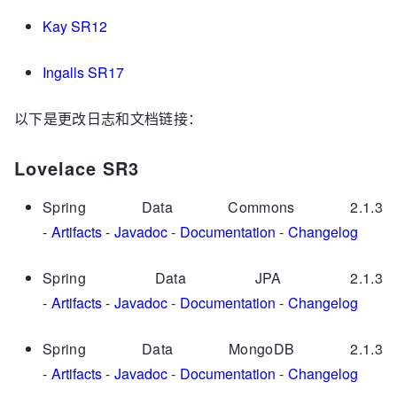
Kay SR12
Ingalls SR17
以下是更改日志和文档链接：
Lovelace SR3
Spring Data Commons 2.1.3
-
Artifacts
-
Javadoc
-
Documentation
-
Changelog
Spring Data JPA 2.1.3
-
Artifacts
-
Javadoc
-
Documentation
-
Changelog
Spring Data MongoDB 2.1.3
-
Artifacts
-
Javadoc
-
Documentation
-
Changelog