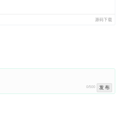
源码下载
0/500
发 布