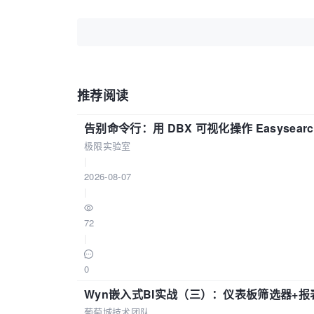
推荐阅读
告别命令行：用 DBX 可视化操作 Easysear
极限实验室
|
2026-08-07
|
72
|
0
Wyn嵌入式BI实战（三）：仪表板筛选器+
葡萄城技术团队