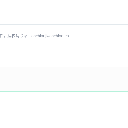
系：oscbianji#oschina.cn