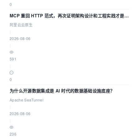
0
MCP 重回 HTTP 范式，再次证明架构设计和工程实践才是稀
缺资源
阿里云云原生
|
2026-08-06
|
591
|
0
为什么开源数据集成是 AI 时代的数据基础设施底座？
Apache SeaTunnel
|
2026-08-06
|
236