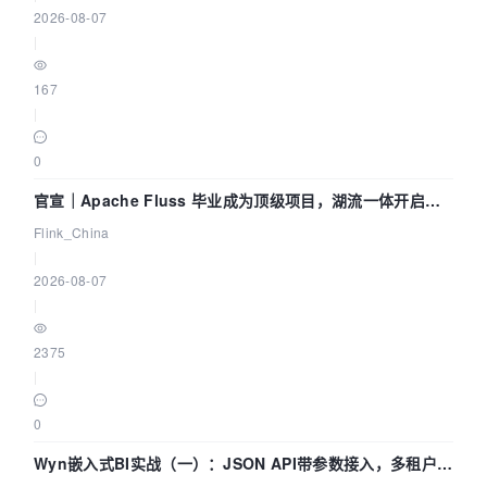
2026-08-07
|
167
|
0
官宣｜Apache Fluss 毕业成为顶级项目，湖流一体开启
Agentic Lake 全面实时化时代
Flink_China
|
2026-08-07
|
2375
|
0
Wyn嵌入式BI实战（一）：JSON API带参数接入，多租户数