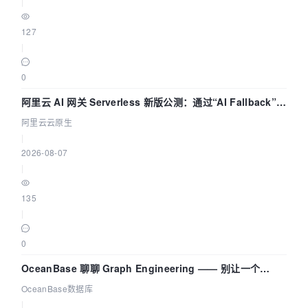
|
127
|
0
阿里云 AI 网关 Serverless 新版公测：通过“AI Fallback”与
拓扑可视化构建 AI 流量治理底座
阿里云云原生
|
2026-08-07
|
135
|
0
OceanBase 聊聊 Graph Engineering —— 别让一个
Agent 既当运动员又
OceanBase数据库
|