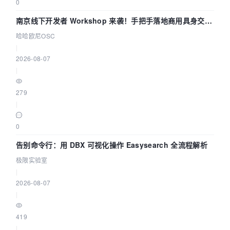
0
南京线下开发者 Workshop 来袭！手把手落地商用具身交互
智能 Agent 应用
哈哈欧尼OSC
|
2026-08-07
|
279
|
0
告别命令行：用 DBX 可视化操作 Easysearch 全流程解析
极限实验室
|
2026-08-07
|
419
|