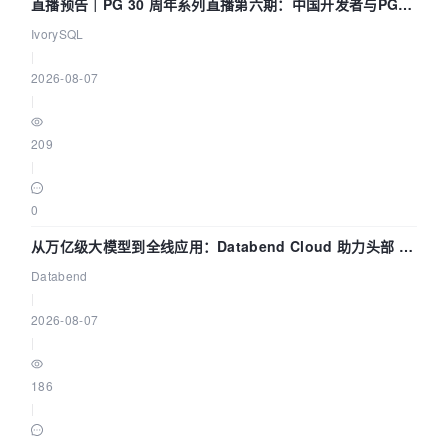
直播预告｜PG 30 周年系列直播第六期：中国开发者与PG内
核——我们改得动吗？我们贡献了什么？
IvorySQL
|
2026-08-07
|
209
|
0
从万亿级大模型到全线应用：Databend Cloud 助力头部 AI
企业构建全链路 Trace 数据管道
Databend
|
2026-08-07
|
186
|