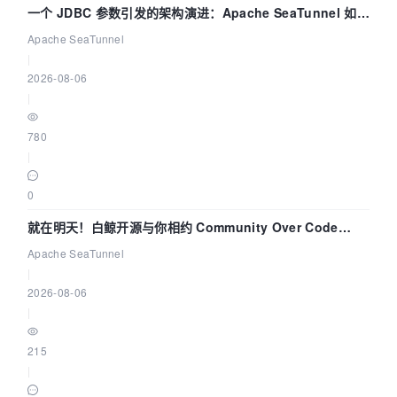
一个 JDBC 参数引发的架构演进：Apache SeaTunnel 如何
解决数据同步中的“定时 Flush”难题
Apache SeaTunnel
|
2026-08-06
|
780
|
0
就在明天！白鲸开源与你相约 Community Over Code
Asia 2026 主题演讲！
Apache SeaTunnel
|
2026-08-06
|
215
|