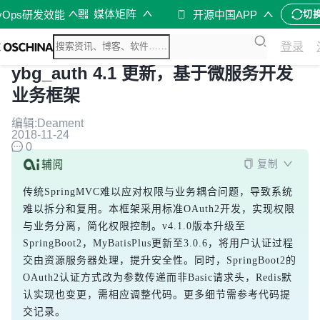
媒体矩阵
vOps研发效能
开源中国APP
切
登录
ybg_auth 4.1 更新，基于微服务开发
业务框架
编辑:Deament
2018-11-24
0
复制
传统SpringMVC难以应对权限与业务耦合问题，导致系统
难以拆分和复用。本框架采用标准OAuth2开发，实现权限
与业务分离，简化权限控制。v4.1.0版本升级至
SpringBoot2，MyBatisPlus更新至3.0.6，将用户认证过程
交由资源服务器处理，提升安全性。同时，SpringBoot2的
OAuth2认证方式改为参数传递而非Basic请求头，Redis默
认实现也变更，需相应调整代码。更多细节需参考代码提
交记录。