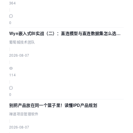
364
|
0
Wyn嵌入式BI实战（二）：直连模型与直连数据集怎么选，
参数为什么不生效？| 葡萄城技术团队
葡萄城技术团队
|
2026-08-07
|
114
|
0
别把产品放在同一个篮子里！读懂IPD产品规划
禅道项目管理软件
|
2026-08-07