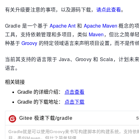
有关升级要注意的事项，以及源码下载，
请点此查看
。
Gradle 是一个基于
Apache Ant
和
Apache Maven
概念的项
工具，支持依赖管理和多项目，类似
Maven
，但比之简单
种基于
Groovy
的特定领域语言来声明项目设置，而不是传统的
当前其支持的语言限于 Java、Groovy 和 Scala，计划
语言。
相关链接
Gradle
的详细介绍：
点击查看
Gradle
的下载地址：
点击下载
Gitee 极速下载/gradle
S
Gradle就是可以使用Groovy来书写构建脚本的构建系统，支持
目，类似Maven，但比之简单轻便