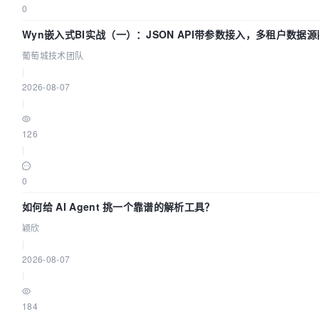
0
Wyn嵌入式BI实战（一）：JSON API带参数接入，多租户数据源配
萄城技术团队
葡萄城技术团队
|
2026-08-07
|
126
|
0
如何给 AI Agent 挑一个靠谱的解析工具？
颖欣
|
2026-08-07
|
184