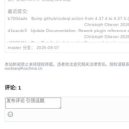
最近提交:
b700dade
Bump github/codeql-action from 4.37.4 to 4.37.5 
Christoph Obexer
2026
d1eacdc3
Update Documentation: Rework plugin reference a
Christoph Obexer
2026
d665941b
DocsDistributionIntegrationSpec: update size
master 分支：
2026-08-07
Christoph Obexer
2026
本站新闻禁止未经授权转载，违者依法追究相关法律责任。授权请联
oscbianji#oschina.cn
评论: 1