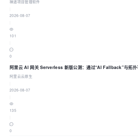
禅道项目管理软件
|
2026-08-07
|
101
|
0
阿里云 AI 网关 Serverless 新版公测：通过“AI Fallback”与
AI 流量治理底座
阿里云云原生
|
2026-08-07
|
135
|
0