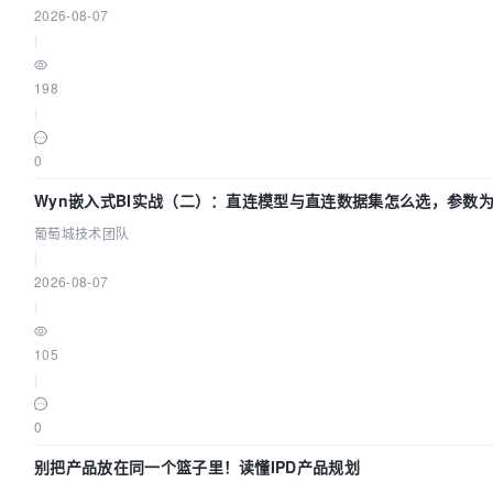
2026-08-07
|
198
|
0
Wyn嵌入式BI实战（二）：直连模型与直连数据集怎么选，参数
效？| 葡萄城技术团队
葡萄城技术团队
|
2026-08-07
|
105
|
0
别把产品放在同一个篮子里！读懂IPD产品规划