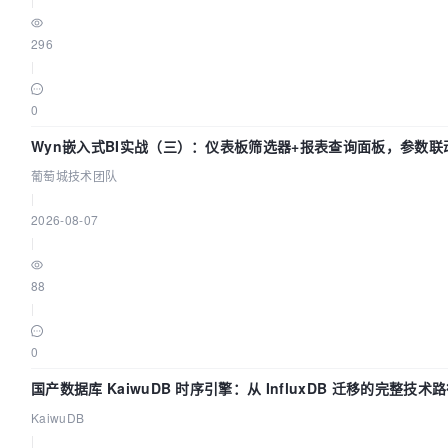
296
|
0
Wyn嵌入式BI实战（三）：仪表板筛选器+报表查询面板，参数联
葡萄城技术团队
|
2026-08-07
|
88
|
0
国产数据库 KaiwuDB 时序引擎：从 InfluxDB 迁移的完整技术
KaiwuDB
|