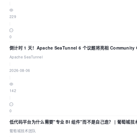
|
229
|
0
倒计时 1 天！Apache SeaTunnel 6 个议题将亮相 Community O
Asia 2026
Apache SeaTunnel
|
2026-08-06
|
142
|
0
低代码平台为什么需要"专业 BI 组件"而不是自己造？ | 葡萄城技
葡萄城技术团队