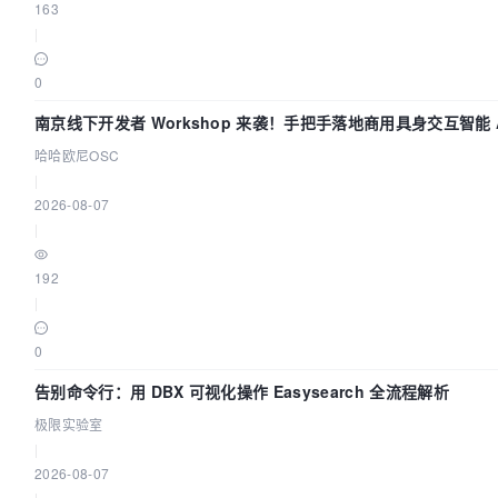
163
|
0
南京线下开发者 Workshop 来袭！手把手落地商用具身交互智能 A
哈哈欧尼OSC
|
2026-08-07
|
192
|
0
告别命令行：用 DBX 可视化操作 Easysearch 全流程解析
极限实验室
|
2026-08-07
|