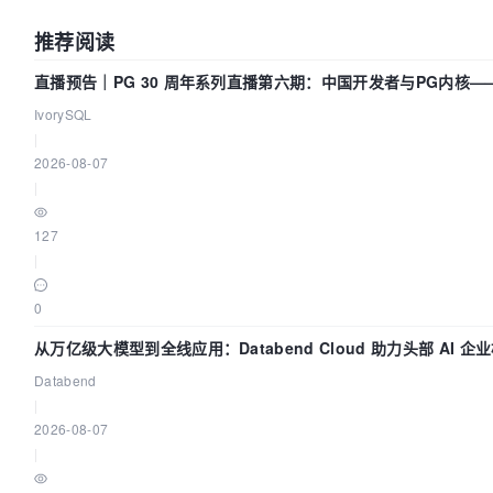
推荐阅读
直播预告｜PG 30 周年系列直播第六期：中国开发者与PG内核
吗？我们贡献了什么？
IvorySQL
|
2026-08-07
|
127
|
0
从万亿级大模型到全线应用：Databend Cloud 助力头部 AI 
Trace 数据管道
Databend
|
2026-08-07
|