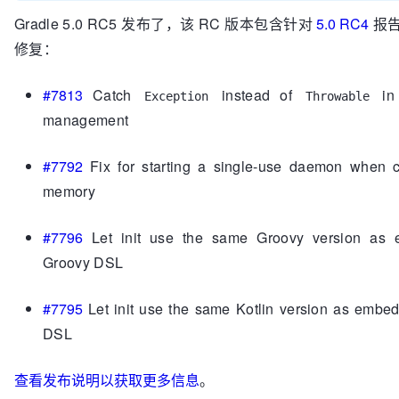
Gradle 5.0 RC5 发布了，该 RC 版本包含针对
5.0 RC4
报
修复：
#7813
Catch
instead of
in 
Exception
Throwable
management
#7792
Fix for starting a single-use daemon when c
memory
#7796
Let init use the same Groovy version as 
Groovy DSL
#7795
Let init use the same Kotlin version as embed
DSL
查看发布说明以获取更多信息
。