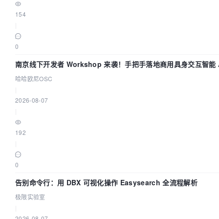
154
|
0
南京线下开发者 Workshop 来袭！手把手落地商用具身交互智能 A
用
哈哈欧尼OSC
|
2026-08-07
|
192
|
0
告别命令行：用 DBX 可视化操作 Easysearch 全流程解析
极限实验室
|
2026-08-07