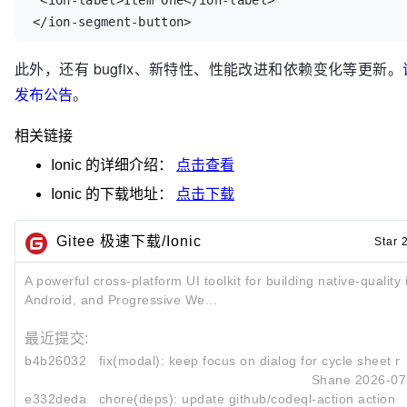
 <ion-label>Item One</ion-label>

</ion-segment-button>
此外，还有 bugfix、新特性、性能改进和依赖变化等更新。
发布公告
。
相关链接
Ionic
的详细介绍：
点击查看
Ionic
的下载地址：
点击下载
Gitee 极速下载/Ionic
Star 
A powerful cross-platform UI toolkit for building native-quality
Android, and Progressive We...
最近提交:
b4b26032
fix(modal): keep focus on dialog for cycle sheet mo
Shane
2026-07
e332deda
chore(deps): update github/codeql-action action to