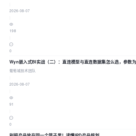
|
2026-08-07
|
198
|
0
Wyn嵌入式BI实战（二）：直连模型与直连数据集怎么选，参数
效？| 葡萄城技术团队
葡萄城技术团队
|
2026-08-07
|
91
|
0
别把产品放在同一个篮子里！读懂IPD产品规划