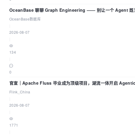
OceanBase 聊聊 Graph Engineering —— 别让一个 Agent
又
OceanBase数据库
|
2026-08-07
|
134
|
0
官宣｜Apache Fluss 毕业成为顶级项目，湖流一体开启 Agentic 
面实时化时代
Flink_China
|
2026-08-07
|
1771
|