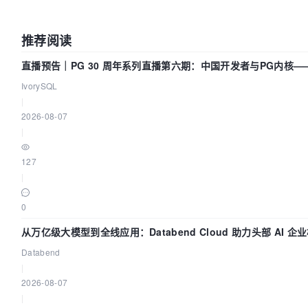
推荐阅读
直播预告｜PG 30 周年系列直播第六期：中国开发者与PG内核—
得动吗？我们贡献了什么？
IvorySQL
|
2026-08-07
|
127
|
0
从万亿级大模型到全线应用：Databend Cloud 助力头部 AI 企
路 Trace 数据管道
Databend
|
2026-08-07
|