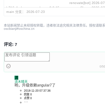
renovate[bot]
2026-07
b716c1cd
merge release-8.8.15
Shane
2026-07
main 分支：
2026-07-23
本站新闻禁止未经授权转载，违者依法追究相关法律责任。授权请联
oscbianji#oschina.cn
评论: 7
0/5
流
流木晴天
哟，升级依赖angular7了
2018-11-20 07:37:36
回复 0
点赞 0