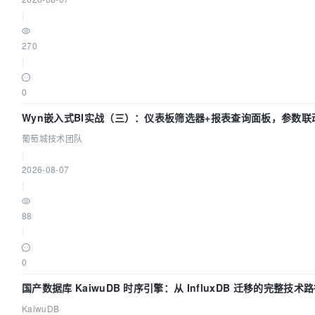
|
270
|
0
Wyn嵌入式BI实战（三）：仪表板筛选器+报表查询面板，参数联
葡萄城技术团队
|
2026-08-07
|
88
|
0
国产数据库 KaiwuDB 时序引擎：从 InfluxDB 迁移的完整技术
KaiwuDB