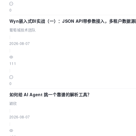
0
Wyn嵌入式BI实战（一）：JSON API带参数接入，多租户数据
| 葡萄城技术团队
葡萄城技术团队
|
2026-08-07
|
111
|
0
如何给 AI Agent 挑一个靠谱的解析工具？
颖欣
|
2026-08-07
|