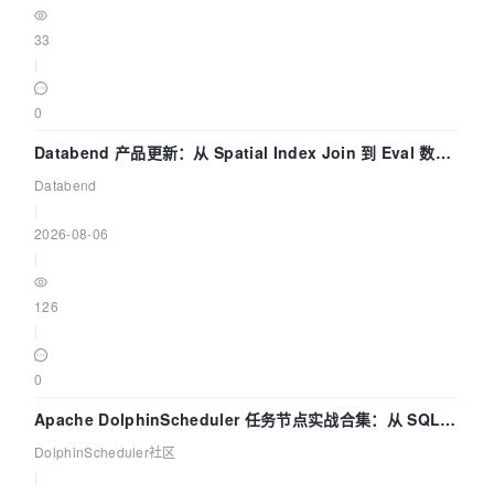
33
|
0
Databend 产品更新：从 Spatial Index Join 到 Eval 数据
管道
Databend
|
2026-08-06
|
126
|
0
Apache DolphinScheduler 任务节点实战合集：从 SQL、
DataX 到 Spark、Flink 一次配置全打通
DolphinScheduler社区
|