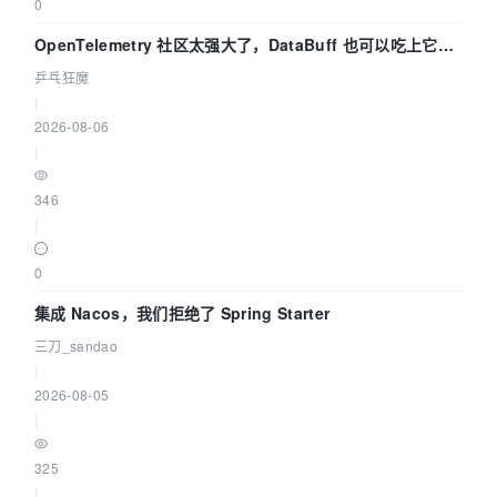
0
OpenTelemetry 社区太强大了，DataBuff 也可以吃上它的
eBPF 链路了
乒乓狂魔
|
2026-08-06
|
346
|
0
集成 Nacos，我们拒绝了 Spring Starter
三刀_sandao
|
2026-08-05
|
325
|