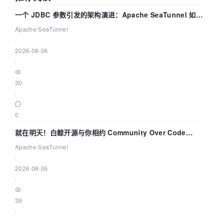
一个 JDBC 参数引发的架构演进：Apache SeaTunnel 如何
解决数据同步中的“定时 Flush”难题
Apache SeaTunnel
|
2026-08-06
|
30
|
0
就在明天！白鲸开源与你相约 Community Over Code
Asia 2026 主题演讲！
Apache SeaTunnel
|
2026-08-06
|
39
|