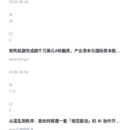
2026-08-06
|
26
|
0
矩阵起源完成超千万美元A轮融资，产业资本与国际资本联手
押注企业级AI基础设施赛道
MatrixOrigin
|
2026-08-06
|
115
|
0
从混乱到秩序：我如何搭建一套「规范驱动」的 AI 协作开发
体系
vivo互联网技术