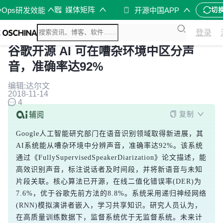
媒体矩阵
vOps研发效能
开源中国APP
切
登录
谷歌开源 AI 可在嘈杂环境中区分声
音，准确率达92%
编辑:达尔文
2018-11-14
4
复制
Google人工智能研究部门在语音识别领域取得新进展，其
AI系统能从嘈杂环境中分辨声音，准确率达92%。该系统
通过《FullySupervisedSpeakerDiarization》论文描述，能
高效识别声音，标注说话者及时间段，并将新语音与未知
片段关联。核心算法已开源，在线二值化错误率(DER)为
7.6%，优于谷歌先前方法的8.8%。系统采用递归神经网络
(RNN)模拟演讲者嵌入，学习共享知识。研究人员认为，
在高质量训练数据下，监督系统优于无监督系统。未来计