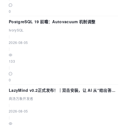
0
PostgreSQL 19 前瞻：Autovacuum 机制调整
IvorySQL
|
2026-08-05
|
133
|
0
LazyMind v0.2正式发布！｜双击安装，让 AI 从“给出答案”
走到“完成交付”
商汤万象开发者
|
2026-08-05
|