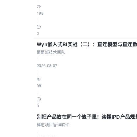
198
|
0
Wyn嵌入式BI实战（二）：直连模型与直连
葡萄城技术团队
|
2026-08-07
|
98
|
0
别把产品放在同一个篮子里！读懂IPD产品规
禅道项目管理软件
|