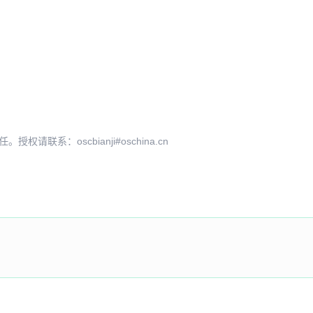
系：oscbianji#oschina.cn