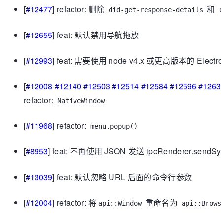
[
#12477
] refactor: 删除
和
did-get-response-details
[
#12655
] feat: 默认禁用导航拖放
[
#12993
] feat: 需要使用 node v4.x 或更高版本的 Elect
[
#12008
#12140
#12503
#12514
#12584
#12596
#1263
refactor:
NativeWindow
[
#11968
] refactor:
menu.popup()
[
#8953
] feat: 不再使用 JSON 发送 ipcRenderer.send
[
#13039
] feat: 默认忽略 URL 后面的命令行参数
[
#12004
] refactor: 将
重命名为
api::Window
api::Brows