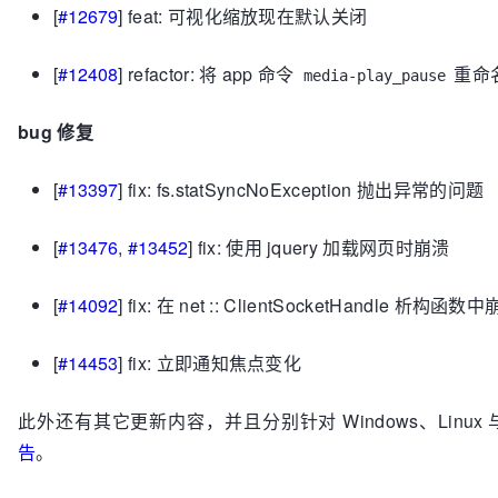
[
#12679
] feat: 可视化缩放现在默认关闭
[
#12408
] refactor: 将 app 命令
重命
media-play_pause
bug 修复
[
#13397
] fix: fs.statSyncNoException 抛出异常的问题
[
#13476
,
#13452
] fix: 使用 jquery 加载网页时崩溃
[
#14092
] fix: 在 net :: ClientSocketHandle 析构函数
[
#14453
] fix: 立即通知焦点变化
此外还有其它更新内容，并且分别针对 Windows、Linux 与
告
。