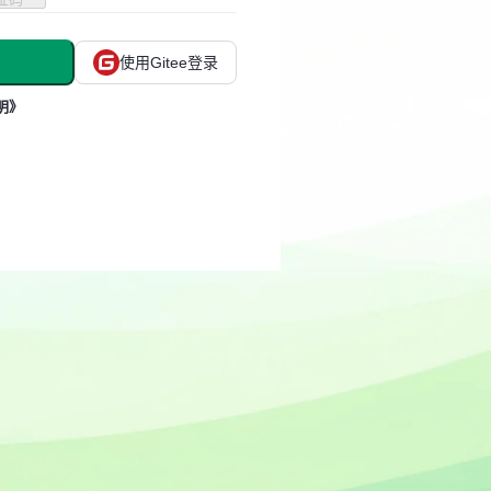
使用Gitee登录
明》