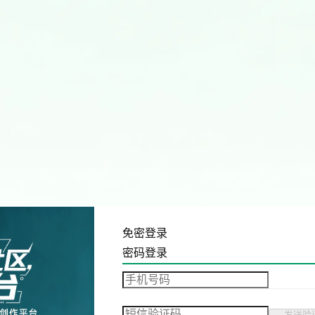
免密登录
密码登录
发送验