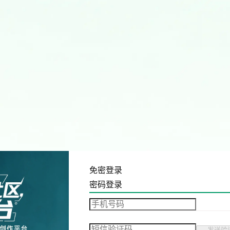
免密登录
密码登录
发送验