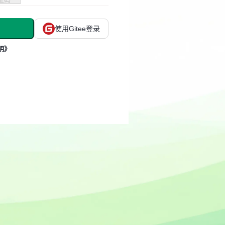
使用Gitee登录
明》