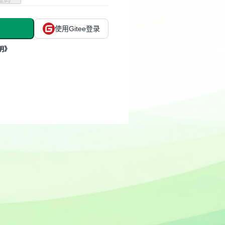
使用Gitee登录
明》