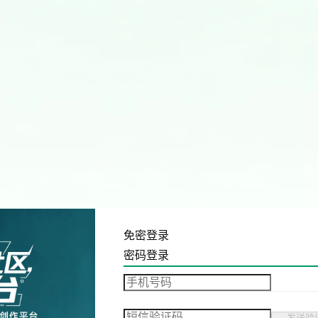
免密登录
密码登录
发送验