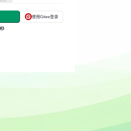
使用Gitee登录
明》