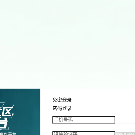
免密登录
密码登录
发送验