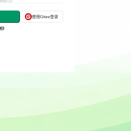
使用Gitee登录
明》