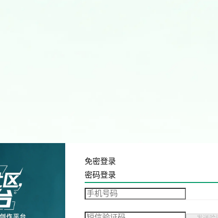
免密登录
密码登录
发送验