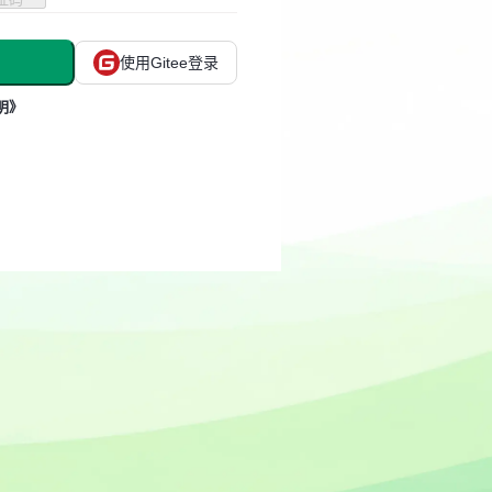
使用Gitee登录
明》