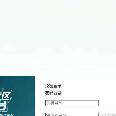
免密登录
密码登录
发送验