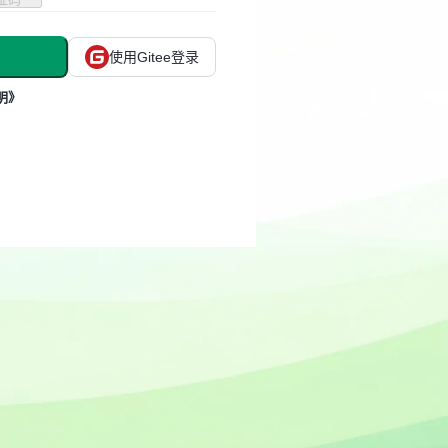
使用Gitee登录
明》