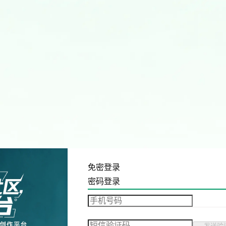
免密登录
密码登录
发送验