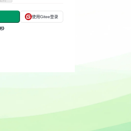
使用Gitee登录
明》