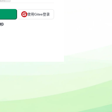
使用Gitee登录
明》