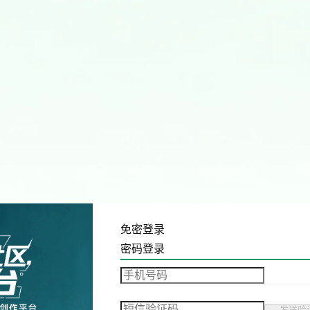
免密登录
密码登录
发送验