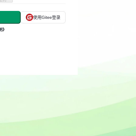
使用Gitee登录
明》