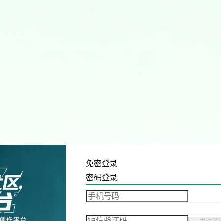
免密登录
密码登录
发送验