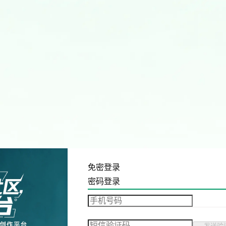
免密登录
密码登录
发送验