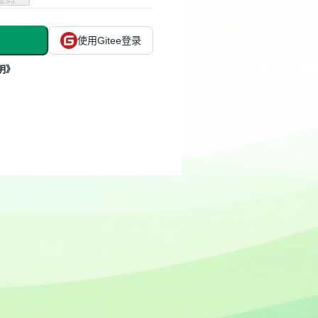
使用Gitee登录
明》