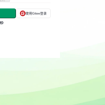
使用Gitee登录
明》