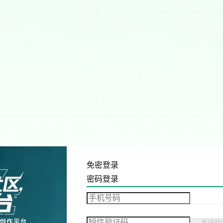
免密登录
密码登录
发送验