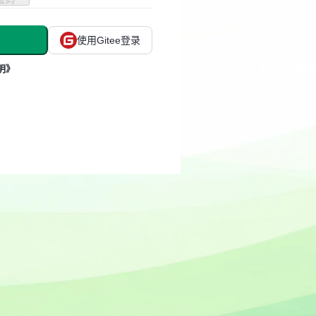
使用Gitee登录
明》