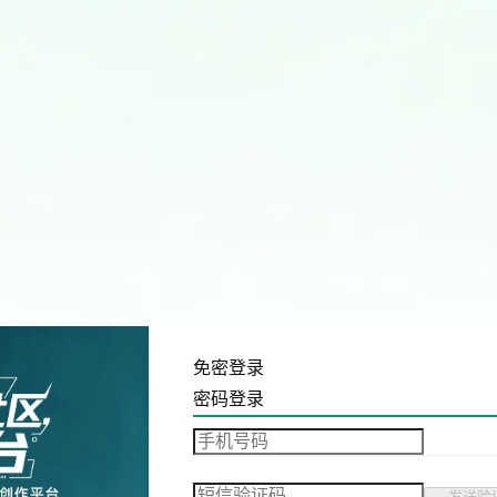
免密登录
密码登录
发送验