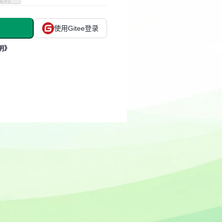
使用Gitee登录
明》