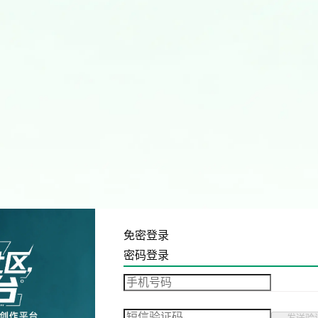
免密登录
密码登录
发送验