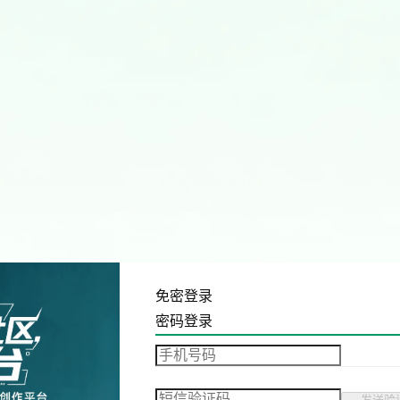
免密登录
密码登录
发送验