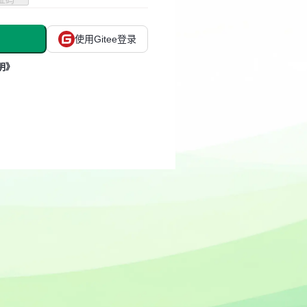
使用Gitee登录
明》