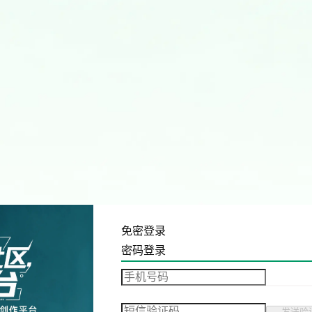
免密登录
密码登录
发送验