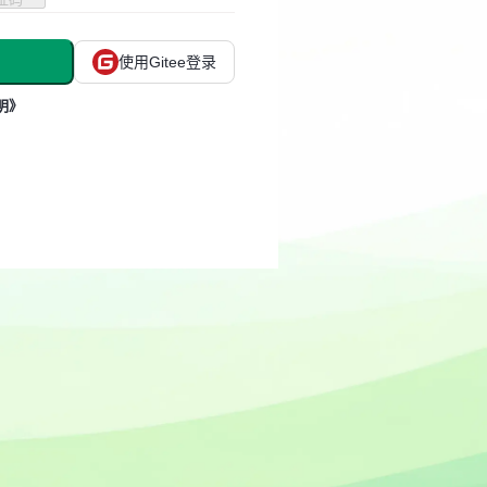
使用Gitee登录
明》