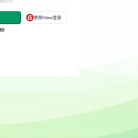
使用Gitee登录
明》