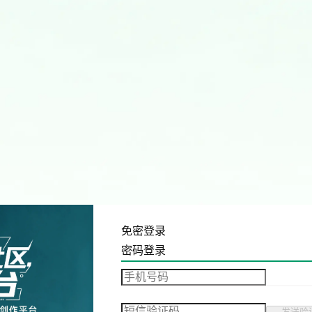
免密登录
密码登录
发送验