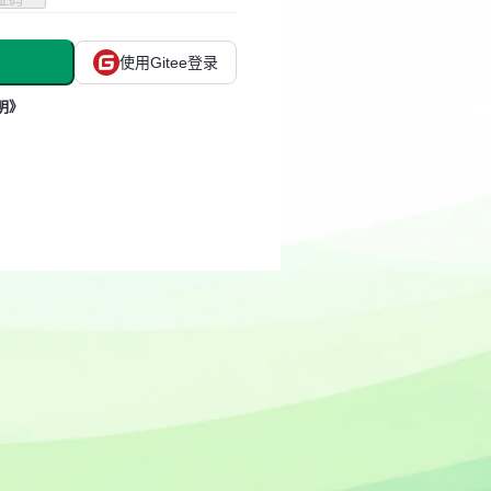
使用Gitee登录
明》