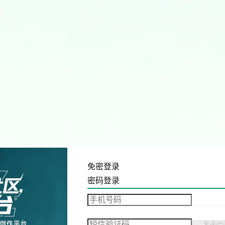
免密登录
密码登录
发送验