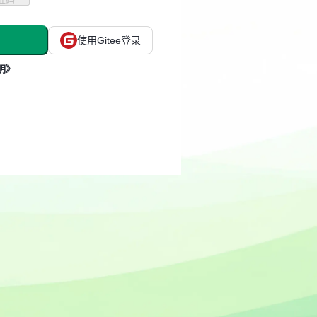
使用Gitee登录
明》