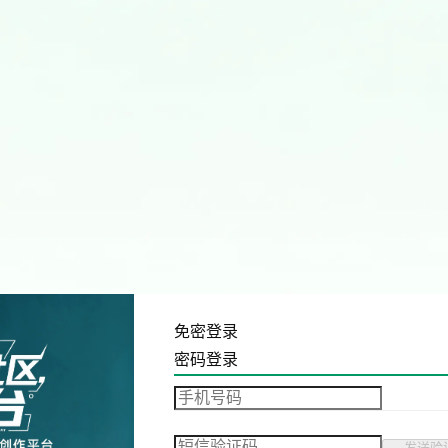
免密登录
密码登录
发送验