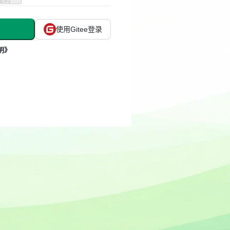
使用Gitee登录
明》