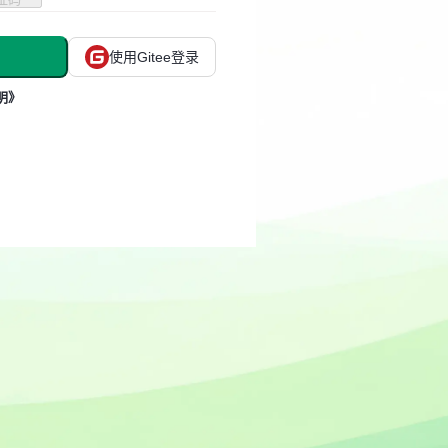
使用Gitee登录
明》