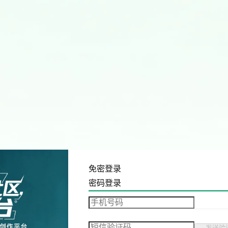
免密登录
密码登录
发送验