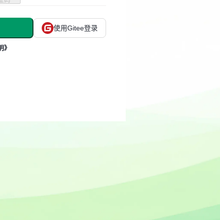
使用Gitee登录
明》