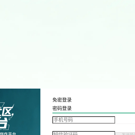
免密登录
密码登录
发送验