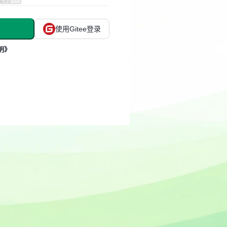
使用Gitee登录
明》