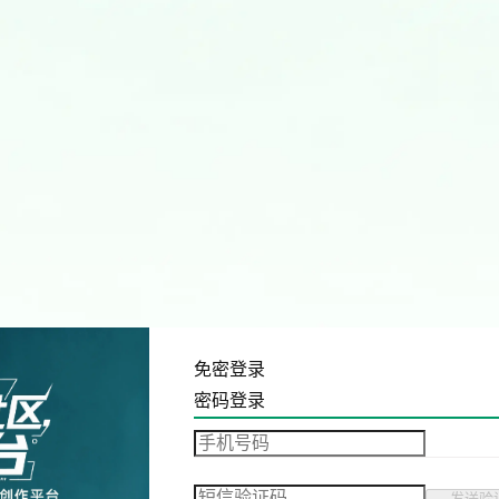
免密登录
密码登录
发送验