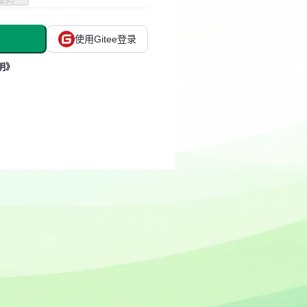
使用Gitee登录
明》