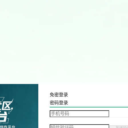
免密登录
密码登录
发送验