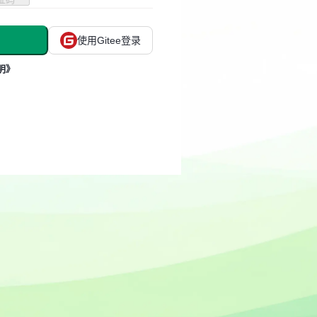
使用Gitee登录
明》