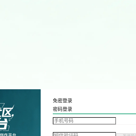
免密登录
密码登录
发送验