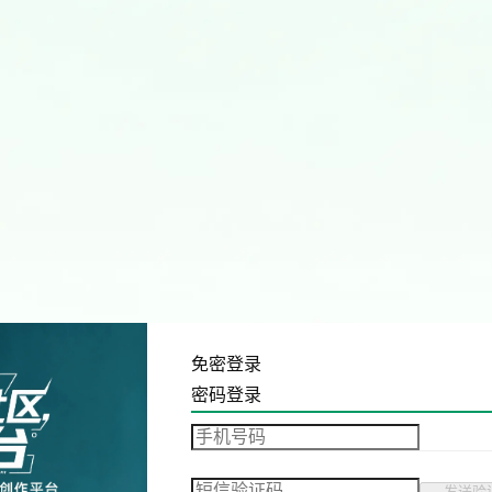
免密登录
密码登录
发送验