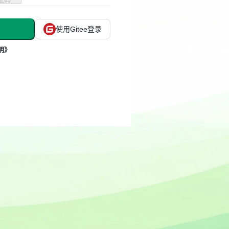
使用Gitee登录
明》