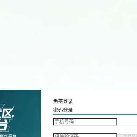
免密登录
密码登录
发送验