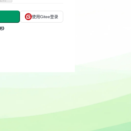
使用Gitee登录
明》