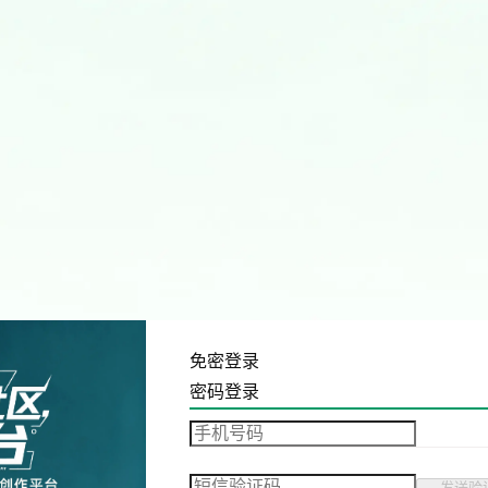
免密登录
密码登录
发送验