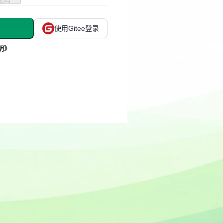
使用Gitee登录
明》