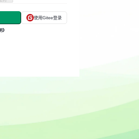
使用Gitee登录
明》