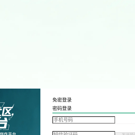
免密登录
密码登录
发送验