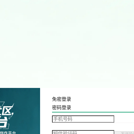
免密登录
密码登录
发送验