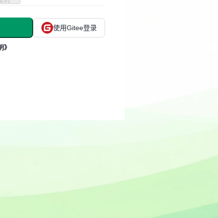
使用Gitee登录
明》