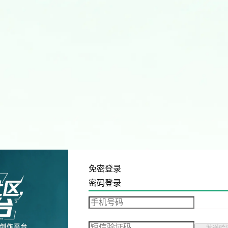
免密登录
密码登录
发送验