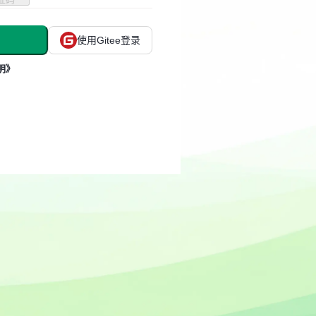
使用Gitee登录
明》