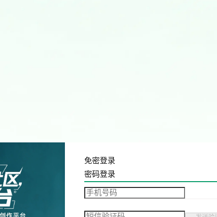
免密登录
密码登录
发送验