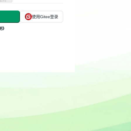
使用Gitee登录
明》