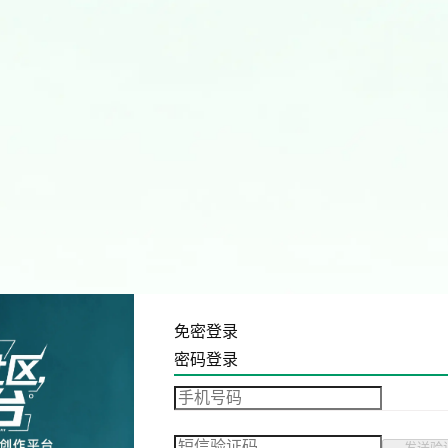
免密登录
密码登录
发送验