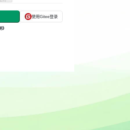
使用Gitee登录
明》