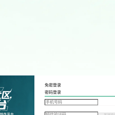
免密登录
密码登录
发送验