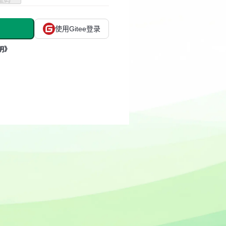
使用Gitee登录
明》