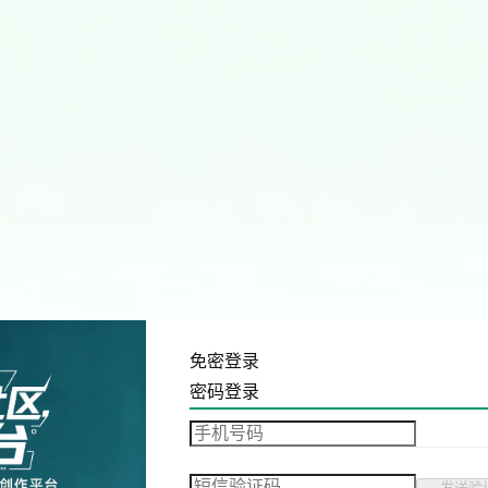
免密登录
密码登录
发送验